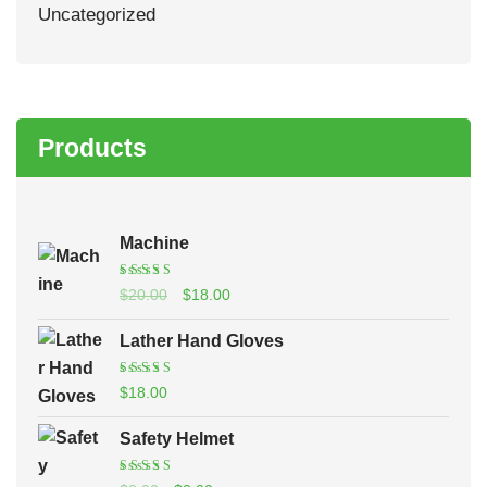
Uncategorized
Products
Machine
Valorado con
5.00
El
El
$
20.00
$
18.00
de 5
precio
precio
Lather Hand Gloves
original
actual
era:
es:
Valorado con
5.00
$
18.00
de 5
$20.00.
$18.00.
Safety Helmet
Valorado con
5.00