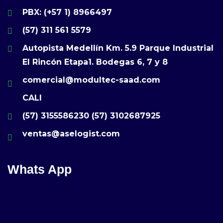
PBX: (+57 1) 8966497
(57) 311 561 5579
Autopista Medellín Km. 5.9 Parque Industrial
El Rincón Etapa1. Bodegas 6, 7 y 8
comercial@modultec-saad.com
CALI
(57) 3155586230
(57) 3102687925
ventas@aselogist.com
Whats App