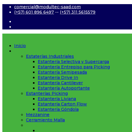
comercial@modultec-saad.com
(+57) 601 896 6497
--
(+57) 311 5615579
Inicio
Productos
Estaterías Industriales
Estantería Selectiva y Supercarga
Estantería Entrepiso para Picking
Estantería Semipesada
Estantería Drive In
Estantería Cantilever
Estantería Autoportante
Estanterías Picking
Estantería Liviana
Estantería Carton Flow
Estantería Góndola
Mezzanine
Cerramiento Malla
Accesorios
Entrepaños