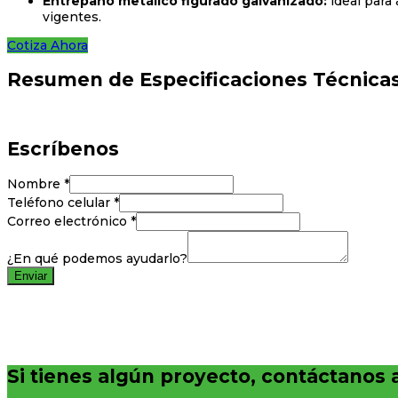
Entrepaño metálico figurado galvanizado:
ideal para 
vigentes.
Cotiza Ahora
Resumen de Especificaciones Técnica
Escríbenos
Nombre
*
Teléfono celular
*
Correo electrónico
*
¿En qué podemos ayudarlo?
Enviar
Si tienes algún proyecto, contáctanos 