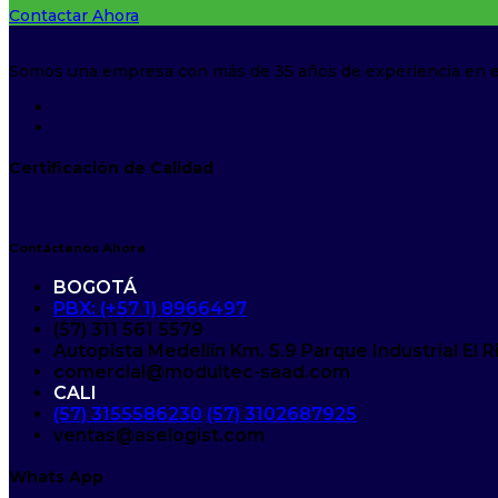
Contactar Ahora
Somos una empresa con más de 35 años de experiencia en el d
Certificación de Calidad
Contáctanos Ahora
BOGOTÁ
PBX: (+57 1) 8966497
(57) 311 561 5579
Autopista Medellín Km. 5.9 Parque Industrial El 
comercial@modultec-saad.com
CALI
(57) 3155586230
(57) 3102687925
ventas@aselogist.com
Whats App