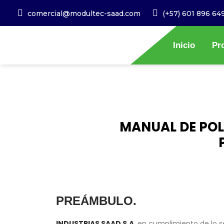
comercial@modultec-saad.com
(+57) 601 896 64
Inicio
Pr
MANUAL DE POL
PREÁMBULO.
INDUSTRIAS SAAD S.A.
en cumplimiento de lo se