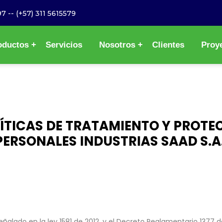
97
--
(+57) 311 5615579
oductos
Servicios
Nosotros
Clientes
Proy
ÍTICAS DE TRATAMIENTO Y PROTE
PERSONALES INDUSTRIAS SAAD S.A
ñalado en la ley 1581 de 2012, y el Decreto Reglamentario 1377 