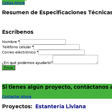
Cotiza Ahora
Resumen de Especificaciones Técnica
Escríbenos
Nombre
*
Teléfono celular
*
Correo electrónico
*
¿En qué podemos ayudarlo?
Enviar
Si tienes algún proyecto, contáctanos 
Contactar Ahora
Proyectos:
Estantería Liviana