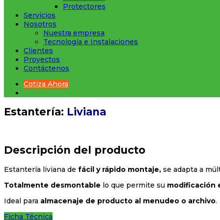
Protectores
Servicios
Nosotros
Nuestra empresa
Tecnología e Instalaciones
Clientes
Proyectos
Contáctenos
Cotiza Ahora
Estantería:
Liviana
Descripción del producto
Estantería liviana de
fácil y rápido montaje,
se adapta a múlt
Totalmente desmontable
lo que permite su
modificación e
Ideal para
almacenaje de producto al menudeo o archivo
.
Ficha Técnica