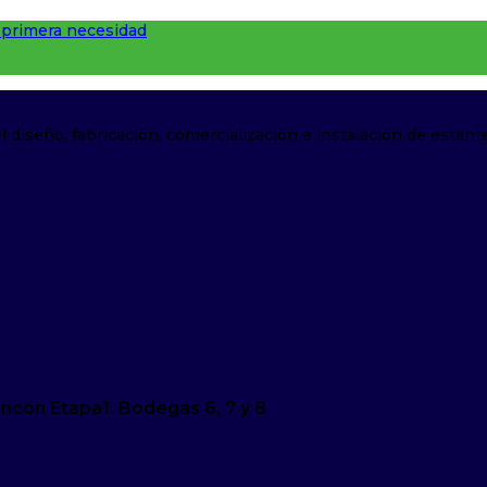
e primera necesidad
iseño, fabricación, comercialización e instalación de estante
Rincón Etapa1. Bodegas 6, 7 y 8