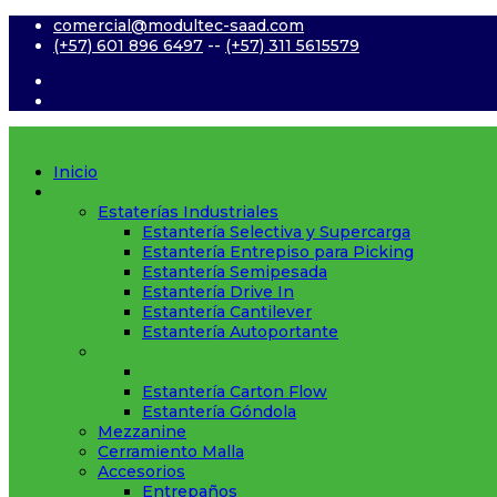
comercial@modultec-saad.com
(+57) 601 896 6497
--
(+57) 311 5615579
Inicio
Productos
Estaterías Industriales
Estantería Selectiva y Supercarga
Estantería Entrepiso para Picking
Estantería Semipesada
Estantería Drive In
Estantería Cantilever
Estantería Autoportante
Estanterías Picking
Estantería Liviana
Estantería Carton Flow
Estantería Góndola
Mezzanine
Cerramiento Malla
Accesorios
Entrepaños