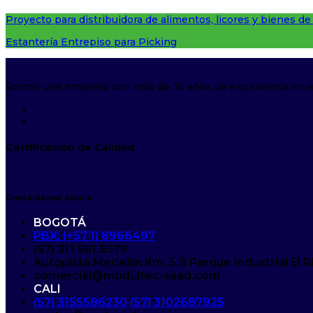
Proyecto para distribuidora de alimentos, licores y bienes d
Estantería Entrepiso para Picking
Somos una empresa con más de 35 años de experiencia en el d
Certificación de Calidad
Contáctanos Ahora
BOGOTÁ
PBX: (+57 1) 8966497
(57) 311 561 5579
Autopista Medellín Km. 5.9 Parque Industrial El 
comercial@modultec-saad.com
CALI
(57) 3155586230
(57) 3102687925