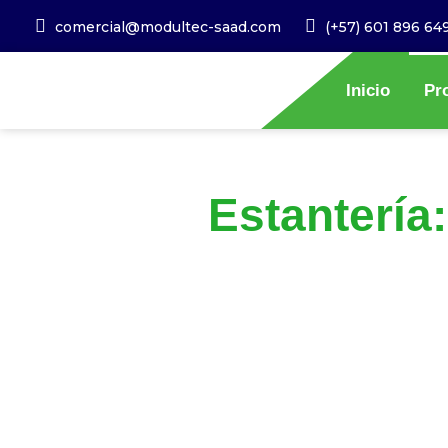
comercial@modultec-saad.com
(+57) 601 896 64
Inicio
Pr
Estantería