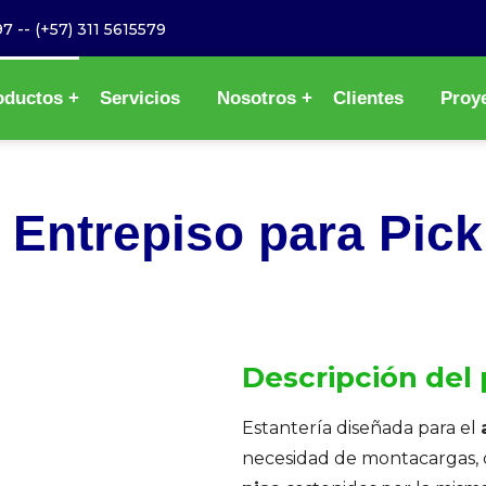
97
--
(+57) 311 5615579
oductos
Servicios
Nosotros
Clientes
Proy
:
Entrepiso para Pick
Descripción del
Estantería diseñada para el
necesidad de montacargas, c