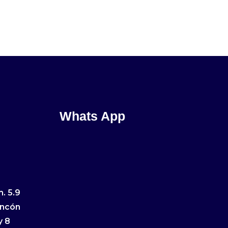
Whats App
. 5.9
incón
y 8